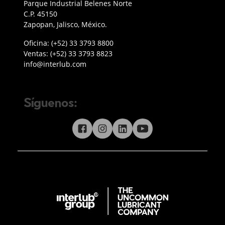
Parque Industrial Belenes Norte
C.P. 45150
Zapopan, Jalisco, México.
Teléfono oficina Guadalajara
Oficina:
(+52) 33 3793 8800
Teléfono ventas
Ventas:
(+52) 33 3793 8823
Enviar correo a Interlub
info@interlub.com
Síguenos:
Síguenos en redes sociales