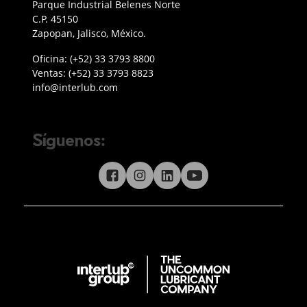
Parque Industrial Belenes Norte
C.P. 45150
Zapopan, Jalisco, México.
Teléfono oficina Guadalajara
Oficina:
(+52) 33 3793 8800
Teléfono ventas
Ventas:
(+52) 33 3793 8823
Enviar correo a Interlub
info@interlub.com
Síguenos:
Síguenos en redes sociales