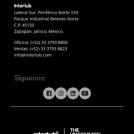
Interlub
Contacto Interlub
Lateral Sur, Periférico Norte 559.
Parque Industrial Belenes Norte
C.P. 45150
Zapopan, Jalisco, México.
Teléfono oficina Guadalajara
Oficina:
(+52) 33 3793 8800
Teléfono ventas
Ventas:
(+52) 33 3793 8823
Enviar correo a Interlub
info@interlub.com
Síguenos:
Síguenos en redes sociales