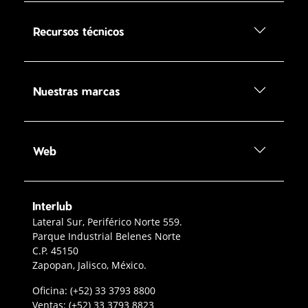
Recursos técnicos
Nuestras marcas
Web
Interlub
Contacto Interlub
Lateral Sur, Periférico Norte 559.
Parque Industrial Belenes Norte
C.P. 45150
Zapopan, Jalisco, México.
Teléfono oficina Guadalajara
Oficina:
(+52) 33 3793 8800
Teléfono ventas
Ventas:
(+52) 33 3793 8823