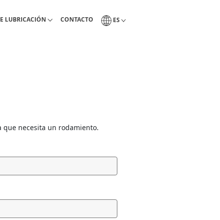
ientas de lubricacón
Pagina de contacto Interlub
Selección del idioma
E LUBRICACIÓN
CONTACTO
ES
sa que necesita un rodamiento.