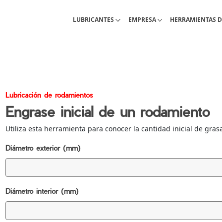
Lubricantes industriales
Acerca de Interlub
Pagina de herram
LUBRICANTES
EMPRESA
HERRAMIENTAS D
Lubricación de rodamientos
Engrase inicial de un rodamiento
Utiliza esta herramienta para conocer la cantidad inicial de gra
Diámetro exterior (mm)
Diámetro interior (mm)