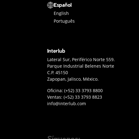
Selector de idioma
Español
English
Português
Interlub
Contacto Interlub
Lateral Sur, Periférico Norte 559.
Parque Industrial Belenes Norte
C.P. 45150
Zapopan, Jalisco, México.
Teléfono oficina Guadalajara
Oficina:
(+52) 33 3793 8800
Teléfono ventas
Ventas:
(+52) 33 3793 8823
Enviar correo a Interlub
info@interlub.com
Síguenos: