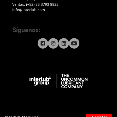
Teléfono ventas
Ventas:
(+52) 33 3793 8823
Enviar correo a Interlub
info@interlub.com
Síguenos:
Síguenos en redes sociales