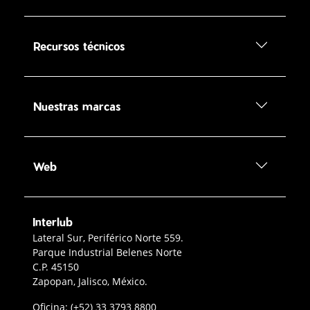
Recursos técnicos
Nuestras marcas
Web
Interlub
Contacto Interlub
Lateral Sur, Periférico Norte 559.
Parque Industrial Belenes Norte
C.P. 45150
Zapopan, Jalisco, México.
Teléfono oficina Guadalajara
Oficina:
(+52) 33 3793 8800