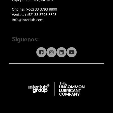
Teléfono oficina Guadalajara
Oficina:
(+52) 33 3793 8800
Teléfono ventas
Ventas:
(+52) 33 3793 8823
Enviar correo a Interlub
info@interlub.com
Síguenos:
Síguenos en redes sociales