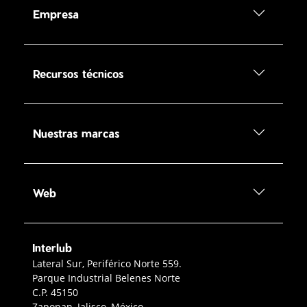
Empresa
Recursos técnicos
Nuestras marcas
Web
Interlub
Contacto Interlub
Lateral Sur, Periférico Norte 559.
Parque Industrial Belenes Norte
C.P. 45150
Zapopan, Jalisco, México.