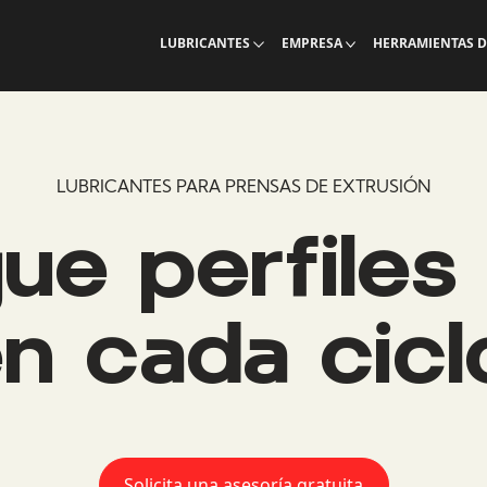
Lubricantes industriales
Acerca de Interlub
Pagina de herram
LUBRICANTES
EMPRESA
HERRAMIENTAS D
LUBRICANTES PARA PRENSAS DE EXTRUSIÓN
ue perfiles 
n cada cicl
Solicita una asesoría gratuita