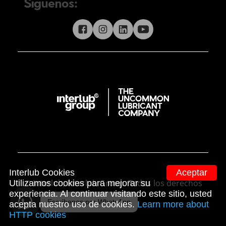
Síguenos:
Síguenos en redes sociales
Interlub Cookies
Aceptar
© Interlub, Interlub Group. Todos los derechos
Utilizamos cookies para mejorar su
experiencia. Al continuar visitando este sitio, usted
reservados.
Escríbenos por WhatsApp
acepta nuestro uso de cookies.
Learn more about
HTTP cookies