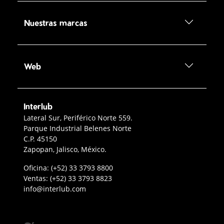
Nuestras marcas
Web
Interlub
Contacto Interlub
Lateral Sur, Periférico Norte 559.
Parque Industrial Belenes Norte
C.P. 45150
Zapopan, Jalisco, México.
Teléfono oficina Guadalajara
Oficina:
(+52) 33 3793 8800
Teléfono ventas
Ventas:
(+52) 33 3793 8823
Enviar correo a Interlub
info@interlub.com