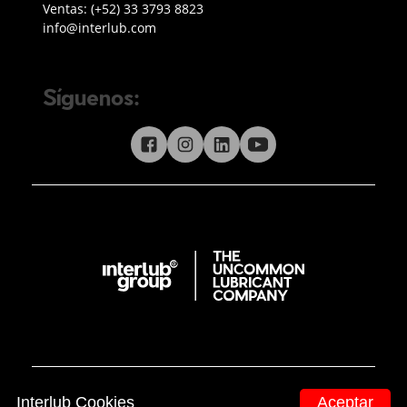
Teléfono ventas
Ventas:
(+52) 33 3793 8823
Enviar correo a Interlub
info@interlub.com
Síguenos:
Síguenos en redes sociales
Interlub Cookies
Aceptar