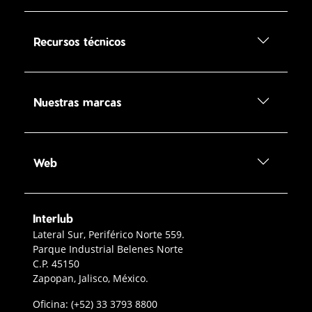
Recursos técnicos
Nuestras marcas
Web
Interlub
Contacto Interlub
Lateral Sur, Periférico Norte 559.
Parque Industrial Belenes Norte
C.P. 45150
Zapopan, Jalisco, México.
Teléfono oficina Guadalajara
Oficina:
(+52) 33 3793 8800