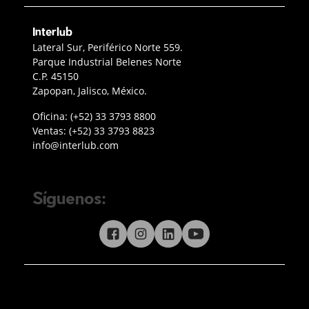
Interlub
Contacto Interlub
Lateral Sur, Periférico Norte 559.
Parque Industrial Belenes Norte
C.P. 45150
Zapopan, Jalisco, México.
Teléfono oficina Guadalajara
Oficina:
(+52) 33 3793 8800
Teléfono ventas
Ventas:
(+52) 33 3793 8823
Enviar correo a Interlub
info@interlub.com
Síguenos:
Síguenos en redes sociales