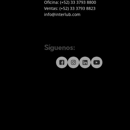
Teléfono oficina Guadalajara
Oficina:
(+52) 33 3793 8800
Teléfono ventas
Ventas:
(+52) 33 3793 8823
Enviar correo a Interlub
info@interlub.com
Síguenos:
Síguenos en redes sociales