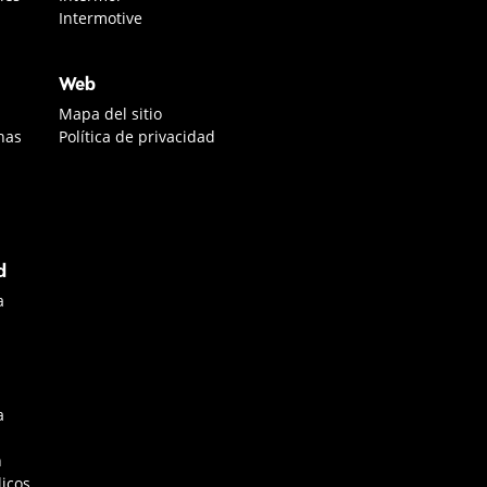
Intermotive
Web
Mapa del sitio
nas
Política de privacidad
d
a
a
n
icos