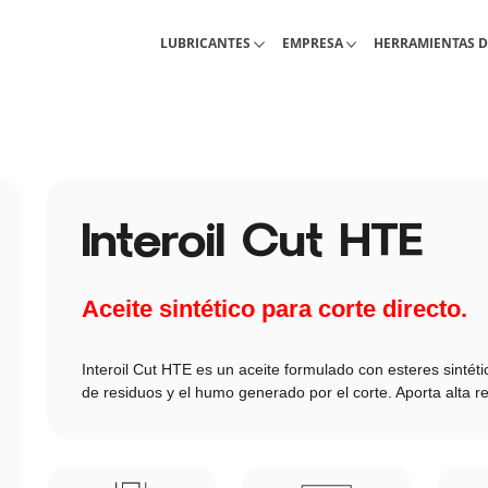
Lubricantes industriales
Acerca de Interlub
Pagina de herram
LUBRICANTES
EMPRESA
HERRAMIENTAS D
Interoil Cut HTE
Aceite sintético para corte directo.
Interoil Cut HTE es un aceite formulado con esteres sintéti
de residuos y el humo generado por el corte. Aporta alta r