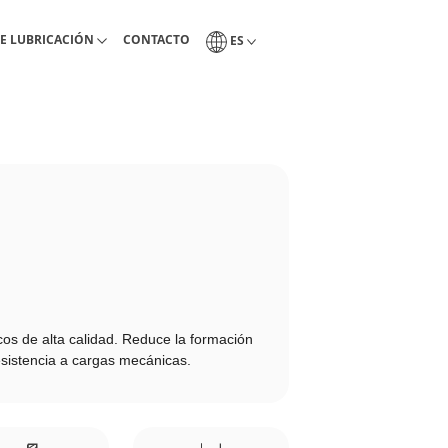
ientas de lubricacón
Pagina de contacto Interlub
Selección del idioma
E LUBRICACIÓN
CONTACTO
ES
cos de alta calidad. Reduce la formación
esistencia a cargas mecánicas.