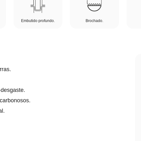
Embutido profundo.
Brochado.
rras.
i-desgaste.
 carbonosos.
l.