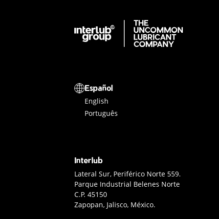
Interlub Group
Selector de idioma
Español
English
Português
Interlub
Contacto Interlub
Lateral Sur, Periférico Norte 559.
Parque Industrial Belenes Norte
C.P. 45150
Zapopan, Jalisco, México.