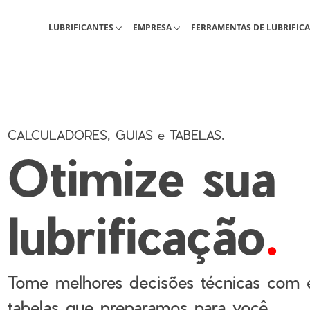
Lubrificantes industriais
Sobre Interlub
Cálculos, guias e tabelas téc
LUBRIFICANTES
EMPRESA
FERRAMENTAS DE LUBRIFIC
CALCULADORES, GUIAS e TABELAS.
Otimize sua
lubrificação
.
Tome melhores decisões técnicas com e
tabelas que preparamos para você.