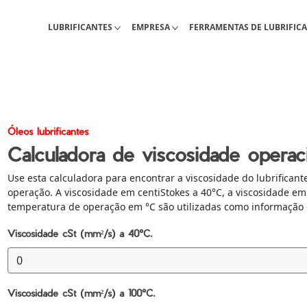
Lubrificantes industriais
Sobre Interlub
Cálculos, guias e tabelas téc
LUBRIFICANTES
EMPRESA
FERRAMENTAS DE LUBRIFIC
Óleos lubrificantes
Calculadora de viscosidade operac
Use esta calculadora para encontrar a viscosidade do lubrifica
operação. A viscosidade em centiStokes a 40°C, a viscosidade em
temperatura de operação em °C são utilizadas como informação 
Viscosidade cSt (mm²/s) a 40°C.
Viscosidade cSt (mm²/s) a 100°C.