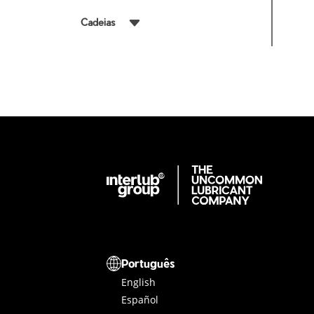
Cadeias
Interlub Group
Seletor de idioma
Português
English
Español