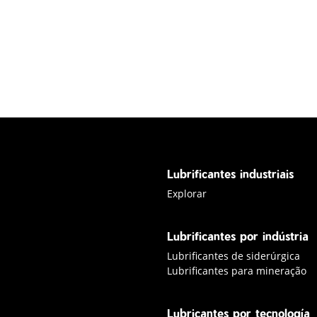
Lubrificantes industriais
Saber mais sobre lubrificantes 
Explorar
Lubrificantes por indústria
Lubrificantes de siderúrgica
Lubrificantes para mineração
Lubricantes por tecnología