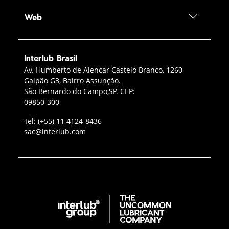
Web
Interlub Brasil
Contato Interlub Brasil
Av. Humberto de Alencar Castelo Branco, 1260
Galpão G3, Bairro Assunção.
São Bernardo do Campo,SP. CEP:
09850-300
Telefone da oficina
Tel:
(+55) 11 4124-8436
Enviar e‑mail para a Interlub
sac@interlub.com