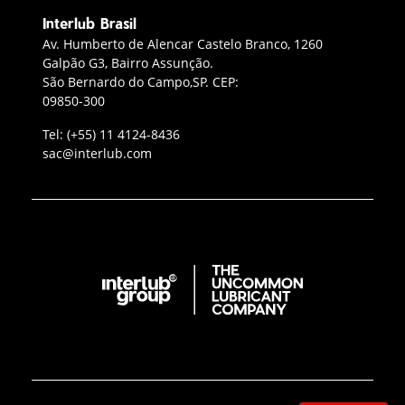
Interlub Brasil
Contato Interlub Brasil
Av. Humberto de Alencar Castelo Branco, 1260
Galpão G3, Bairro Assunção.
São Bernardo do Campo,SP. CEP:
09850-300
Telefone da oficina
Tel:
(+55) 11 4124-8436
Enviar e‑mail para a Interlub
sac@interlub.com