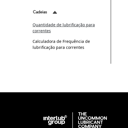
Cadeias
Quantidade de lubrificação para
correntes
Calculadora de Frequência de
lubrificação para correntes
Interlub Group