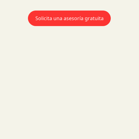
Solicita una asesoría gratuita