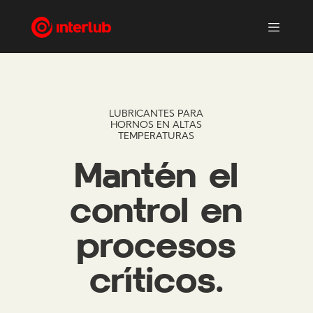
LUBRICANTES PARA
HORNOS EN ALTAS
TEMPERATURAS
Mantén el
control en
procesos
críticos.