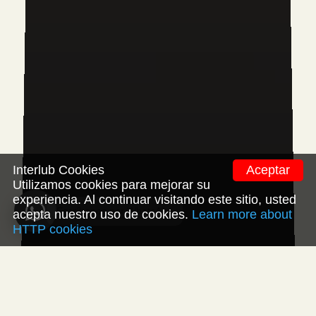
Interlub Cookies
Aceptar
Utilizamos cookies para mejorar su
experiencia. Al continuar visitando este sitio, usted
acepta nuestro uso de cookies.
Learn more about
HTTP cookies