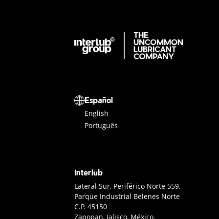
Interlub Group
Selector de idioma
Español
English
Português
Interlub
Contacto Interlub
Lateral Sur, Periférico Norte 559.
Parque Industrial Belenes Norte
C.P. 45150
Zapopan, Jalisco, México.