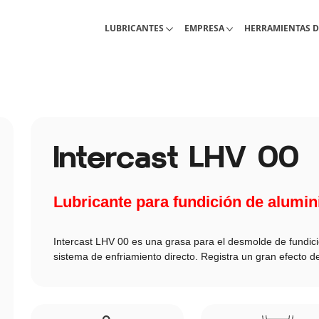
Lubricantes industriales
Acerca de Interlub
Pagina de herram
LUBRICANTES
EMPRESA
HERRAMIENTAS D
Intercast LHV 00
Lubricante para fundición de alumin
Intercast LHV 00 es una grasa para el desmolde de fundic
sistema de enfriamiento directo. Registra un gran efecto des