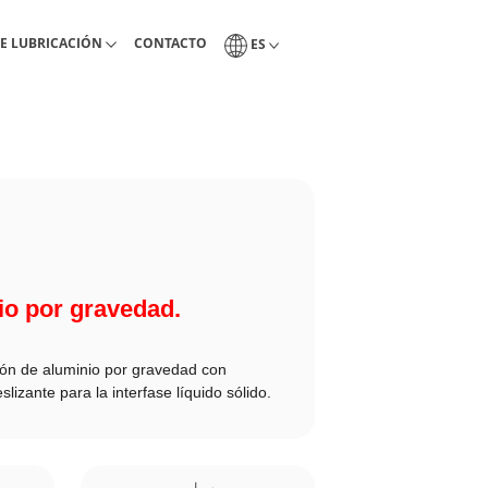
ientas de lubricacón
Pagina de contacto Interlub
Selección del idioma
E LUBRICACIÓN
CONTACTO
ES
io por gravedad.
ión de aluminio por gravedad con
lizante para la interfase líquido sólido.