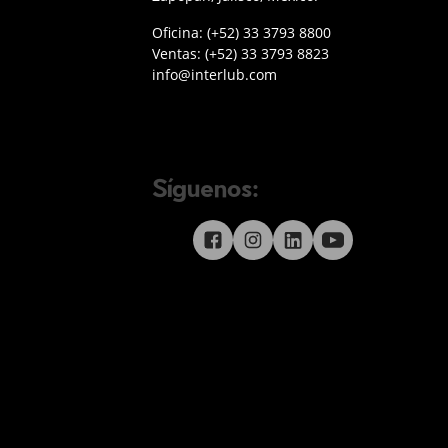
Teléfono oficina Guadalajara
Oficina:
(+52) 33 3793 8800
Teléfono ventas
Ventas:
(+52) 33 3793 8823
Enviar correo a Interlub
info@interlub.com
Síguenos:
Síguenos en redes sociales