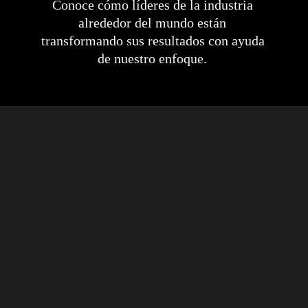
Conoce cómo líderes de la industria 
alrededor del mundo están 
transformando sus resultados con ayuda 
de nuestro enfoque. 
Reducen el consumo de 576 kits de 
rodamientos a 288 en un año.
Leer más
Aumentan los tiempos de producción 
anuales un 184 horas.
Read more