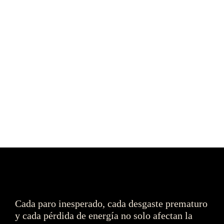
Es momento de pensar el 
mantenimiento como un motor 
de transformación industrial.
Descubre los detalles
Cada paro inesperado, cada desgaste prematuro 
y cada pérdida de energía no solo afectan la 