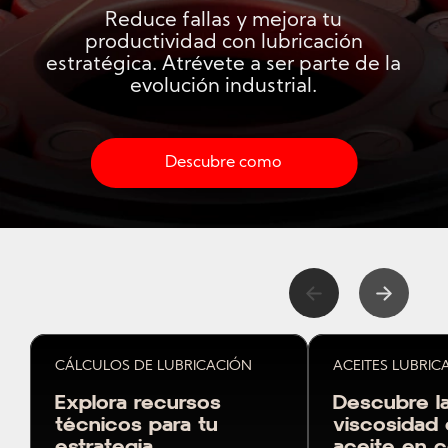
Reduce fallas y mejora tu
productividad con lubricación
estratégica. Atrévete a ser parte de la
evolución industrial.
Conozca más sobre la lubricación indus
Descubre como
CÁLCULOS DE LUBRICACIÓN
ACEITES LUBRIC
Explora recursos
Descubre l
técnicos para tu
viscosidad
estrategia.
aceite en c