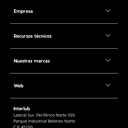
Empresa
Recursos técnicos
Nuestras marcas
Web
Interlub
Contacto Interlub
Lateral Sur, Periférico Norte 559.
Parque Industrial Belenes Norte
C.P. 45150