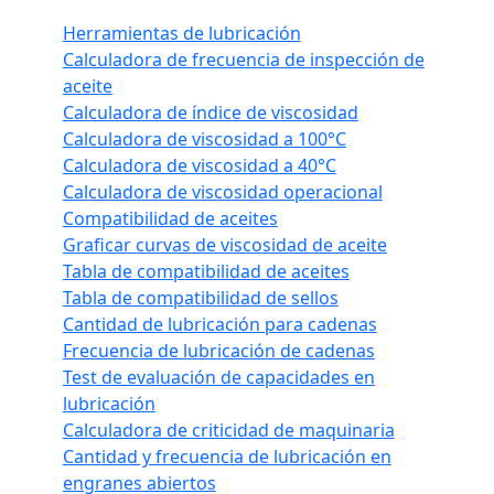
Herramientas de lubricación
Calculadora de frecuencia de inspección de
aceite
Calculadora de índice de viscosidad
Calculadora de viscosidad a 100°C
Calculadora de viscosidad a 40°C
Calculadora de viscosidad operacional
Compatibilidad de aceites
Graficar curvas de viscosidad de aceite
Tabla de compatibilidad de aceites
Tabla de compatibilidad de sellos
Cantidad de lubricación para cadenas
Frecuencia de lubricación de cadenas
Test de evaluación de capacidades en
lubricación
Calculadora de criticidad de maquinaria
Cantidad y frecuencia de lubricación en
engranes abiertos