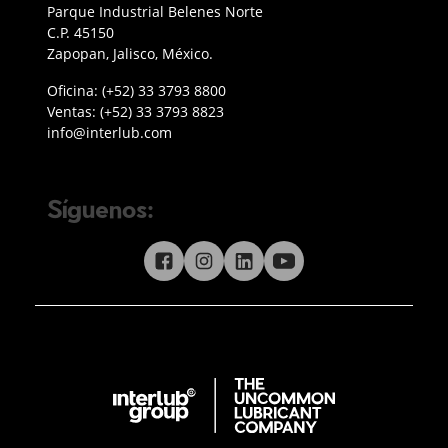
Parque Industrial Belenes Norte
C.P. 45150
Zapopan, Jalisco, México.
Teléfono oficina Guadalajara
Oficina:
(+52) 33 3793 8800
Teléfono ventas
Ventas:
(+52) 33 3793 8823
Enviar correo a Interlub
info@interlub.com
Síguenos:
Síguenos en redes sociales