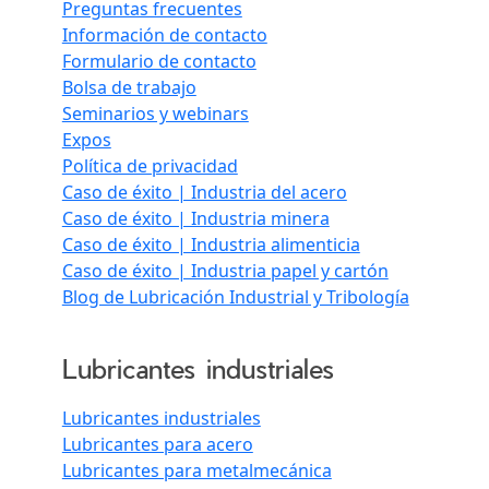
Preguntas frecuentes
Información de contacto
Formulario de contacto
Bolsa de trabajo
Seminarios y webinars
Expos
Política de privacidad
Caso de éxito | Industria del acero
Caso de éxito | Industria minera
Caso de éxito | Industria alimenticia
Caso de éxito | Industria papel y cartón
Blog de Lubricación Industrial y Tribología
Lubricantes industriales
Lubricantes industriales
Lubricantes para acero
Lubricantes para metalmecánica