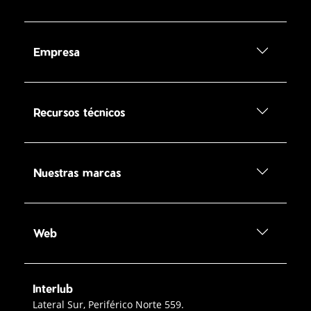
Empresa
Recursos técnicos
Nuestras marcas
Web
Interlub
Contacto Interlub
Lateral Sur, Periférico Norte 559.